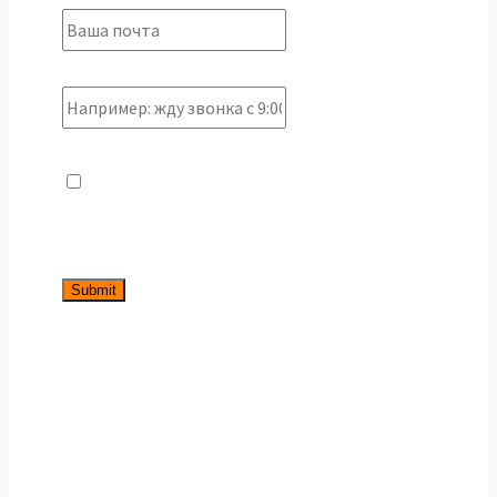
Дополнительное пожелание
Согласие
*
Согласен с правилами
конфиденциальности и обработки
персональных данных
Submit