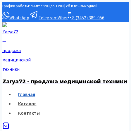
График работы: пн-пт с 9:00 до 17:00 | сб и вс - выходной
Перейти
к
WhatsApp
Telegram
Viber
8 (3452) 389-056
содержимому
Zarya72 - продажа медицинской техники
Главная
Каталог
Контакты