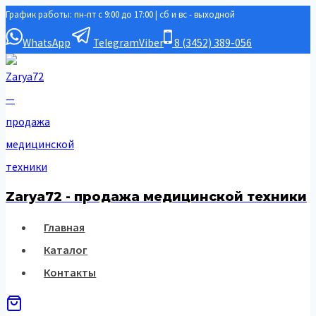
График работы: пн-пт с 9:00 до 17:00 | сб и вс - выходной
Перейти
к
WhatsApp
Telegram
Viber
8 (3452) 389-056
содержимому
Zarya72 - продажа медицинской техники
Главная
Каталог
Контакты