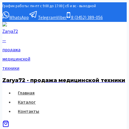
График работы: пн-пт с 9:00 до 17:00 | сб и вс - выходной
Перейти
к
WhatsApp
Telegram
Viber
8 (3452) 389-056
содержимому
Zarya72 - продажа медицинской техники
Главная
Каталог
Контакты