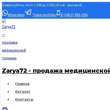
График работы: пн-пт с 9:00 до 17:00 | сб и вс - выходной
Перейти
к
WhatsApp
Telegram
Viber
8 (3452) 389-056
содержимому
Zarya72 - продажа медицинско
Главная
Каталог
Контакты