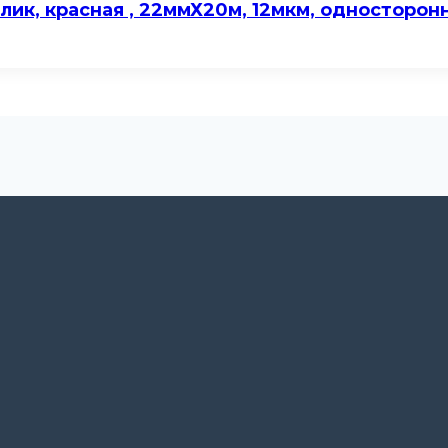
лик, красная , 22ммХ20м, 12мкм, односторон