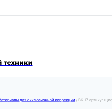
й техники
Материалы для окклюзионной коррекции
/
BK 17 артикуляцио