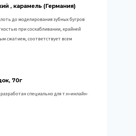
й , карамель (Германия)
лоть до моделирования зубных бугров
егкостью при соскабливании, крайней
ым сжатием, соответствует всем
док, 70г
r разработан специально для т.н»инлайн-