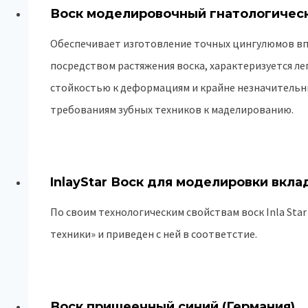
Воск моделировочный гнатологически
Обеспечивает изготовление точных цингулюмов вп
посредством растяжения воска, характеризуется л
стойкостью к деформациям и крайне незначительн
требованиям зубных техников к маделированию.
InlayStar Воск для моделировки вкла
По своим технологическим свойствам воск Inla Sta
техники» и приведен с ней в соответстие.
Воск пришеечный синий (Германия)