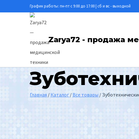
Перейти
График работы: пн-пт с 9:00 до 17:00 | сб и вс - выходной
к
содержимому
Zarya72 - продажа 
Зуботехни
Главная
/
Каталог
/
Все товары
/
Зуботехнически