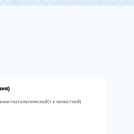
ния)
нии гнатологической(т.е челюстной)